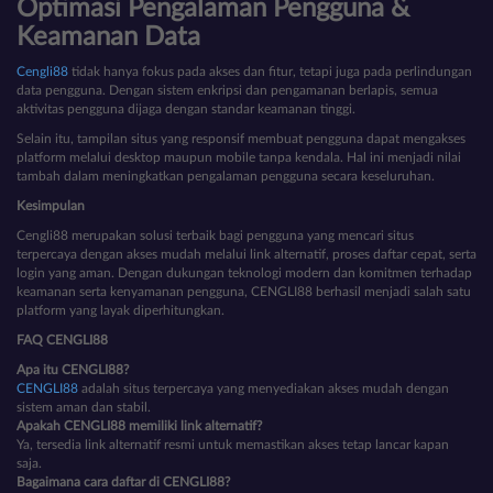
Optimasi Pengalaman Pengguna &
Keamanan Data
Cengli88
tidak hanya fokus pada akses dan fitur, tetapi juga pada perlindungan
data pengguna. Dengan sistem enkripsi dan pengamanan berlapis, semua
aktivitas pengguna dijaga dengan standar keamanan tinggi.
Selain itu, tampilan situs yang responsif membuat pengguna dapat mengakses
platform melalui desktop maupun mobile tanpa kendala. Hal ini menjadi nilai
tambah dalam meningkatkan pengalaman pengguna secara keseluruhan.
Kesimpulan
Cengli88 merupakan solusi terbaik bagi pengguna yang mencari situs
terpercaya dengan akses mudah melalui link alternatif, proses daftar cepat, serta
login yang aman. Dengan dukungan teknologi modern dan komitmen terhadap
keamanan serta kenyamanan pengguna, CENGLI88 berhasil menjadi salah satu
platform yang layak diperhitungkan.
FAQ CENGLI88
Apa itu CENGLI88?
CENGLI88
adalah situs terpercaya yang menyediakan akses mudah dengan
sistem aman dan stabil.
Apakah CENGLI88 memiliki link alternatif?
Ya, tersedia link alternatif resmi untuk memastikan akses tetap lancar kapan
saja.
Bagaimana cara daftar di CENGLI88?