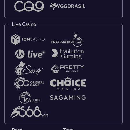
Live Casino