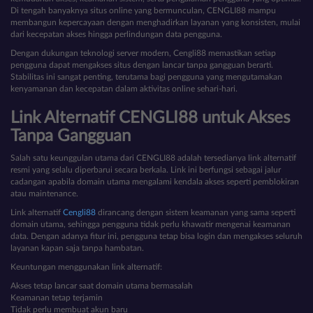
Di tengah banyaknya situs online yang bermunculan, CENGLI88 mampu
membangun kepercayaan dengan menghadirkan layanan yang konsisten, mulai
dari kecepatan akses hingga perlindungan data pengguna.
Dengan dukungan teknologi server modern, Cengli88 memastikan setiap
pengguna dapat mengakses situs dengan lancar tanpa gangguan berarti.
Stabilitas ini sangat penting, terutama bagi pengguna yang mengutamakan
kenyamanan dan kecepatan dalam aktivitas online sehari-hari.
Link Alternatif CENGLI88 untuk Akses
Tanpa Gangguan
Salah satu keunggulan utama dari CENGLI88 adalah tersedianya link alternatif
resmi yang selalu diperbarui secara berkala. Link ini berfungsi sebagai jalur
cadangan apabila domain utama mengalami kendala akses seperti pemblokiran
atau maintenance.
Link alternatif
Cengli88
dirancang dengan sistem keamanan yang sama seperti
domain utama, sehingga pengguna tidak perlu khawatir mengenai keamanan
data. Dengan adanya fitur ini, pengguna tetap bisa login dan mengakses seluruh
layanan kapan saja tanpa hambatan.
Keuntungan menggunakan link alternatif:
Akses tetap lancar saat domain utama bermasalah
Keamanan tetap terjamin
Tidak perlu membuat akun baru