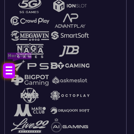
More Info!