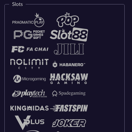
Slots