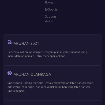
Poker
E-Sports
Sabung
Ayam
TARUHAN SLOT
Penyedia slot online dengan beragam pilihan game menarik yang
memudahkan pemain untuk mencapai jackpot
TARUHAN OLAHRAGA
Sportsbook Gaming Platform Terbaik menawarkan lebih banyak game,
odds yang lebih tinggi, dan menyediakan pilihan yang lebih banyak
untuk pemain.