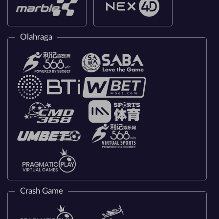
Olahraga
Crash Game