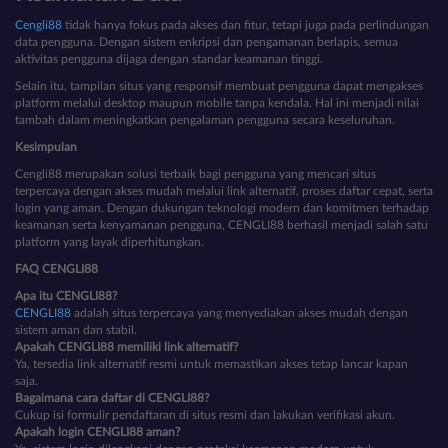
Cengli88
tidak hanya fokus pada akses dan fitur, tetapi juga pada perlindungan
data pengguna. Dengan sistem enkripsi dan pengamanan berlapis, semua
aktivitas pengguna dijaga dengan standar keamanan tinggi.
Selain itu, tampilan situs yang responsif membuat pengguna dapat mengakses
platform melalui desktop maupun mobile tanpa kendala. Hal ini menjadi nilai
tambah dalam meningkatkan pengalaman pengguna secara keseluruhan.
Kesimpulan
Cengli88 merupakan solusi terbaik bagi pengguna yang mencari situs
terpercaya dengan akses mudah melalui link alternatif, proses daftar cepat, serta
login yang aman. Dengan dukungan teknologi modern dan komitmen terhadap
keamanan serta kenyamanan pengguna, CENGLI88 berhasil menjadi salah satu
platform yang layak diperhitungkan.
FAQ CENGLI88
Apa itu CENGLI88?
CENGLI88
adalah situs terpercaya yang menyediakan akses mudah dengan
sistem aman dan stabil.
Apakah CENGLI88 memiliki link alternatif?
Ya, tersedia link alternatif resmi untuk memastikan akses tetap lancar kapan
saja.
Bagaimana cara daftar di CENGLI88?
Cukup isi formulir pendaftaran di situs resmi dan lakukan verifikasi akun.
Apakah login CENGLI88 aman?