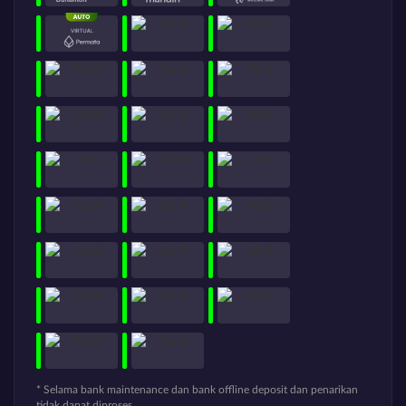
* Selama bank maintenance dan bank offline deposit dan penarikan
tidak dapat diproses