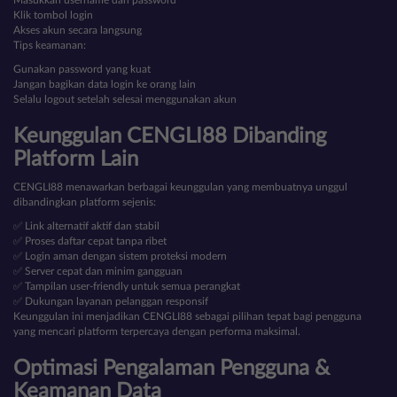
Masukkan username dan password
Klik tombol login
Akses akun secara langsung
Tips keamanan:
Gunakan password yang kuat
Jangan bagikan data login ke orang lain
Selalu logout setelah selesai menggunakan akun
Keunggulan CENGLI88 Dibanding
Platform Lain
CENGLI88 menawarkan berbagai keunggulan yang membuatnya unggul
dibandingkan platform sejenis:
✅ Link alternatif aktif dan stabil
✅ Proses daftar cepat tanpa ribet
✅ Login aman dengan sistem proteksi modern
✅ Server cepat dan minim gangguan
✅ Tampilan user-friendly untuk semua perangkat
✅ Dukungan layanan pelanggan responsif
Keunggulan ini menjadikan CENGLI88 sebagai pilihan tepat bagi pengguna
yang mencari platform terpercaya dengan performa maksimal.
Optimasi Pengalaman Pengguna &
Keamanan Data