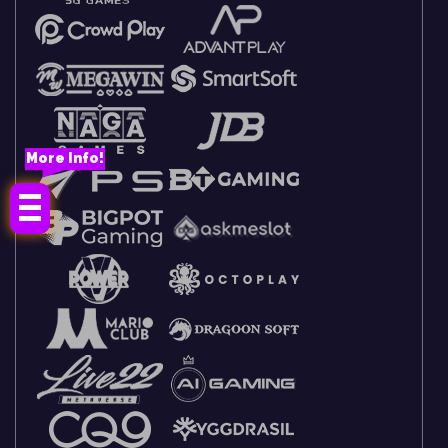
More Info!