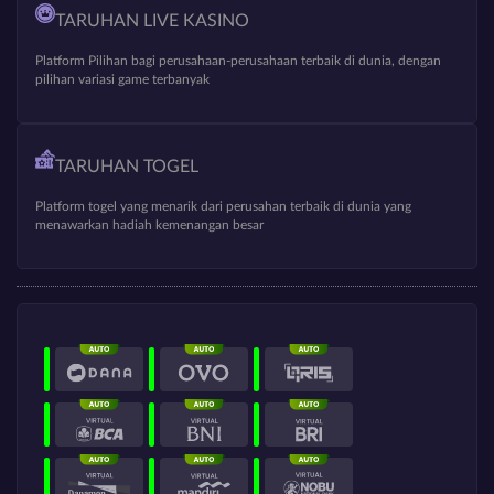
TARUHAN LIVE KASINO
Platform Pilihan bagi perusahaan-perusahaan terbaik di dunia, dengan
pilihan variasi game terbanyak
TARUHAN TOGEL
Platform togel yang menarik dari perusahan terbaik di dunia yang
menawarkan hadiah kemenangan besar