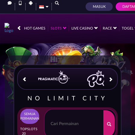
MASUK
DAFTA
IDR
12,732,600,
HOT GAMES
SLOTS
LIVE CASINO
RACE
TOGEL
NO LIMIT CITY
SEMUA
PERMAINAN
TOP
SLOTS
20