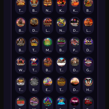
The Border
Bushido Way xNudge
Nexus Fire In The Hole xBomb
Kill Em All
Kiss My Chainsaw
Blood Diamond
Buffalo Hunter
Dead Men Walking
Legion X
Nexus Outsourced
Devil's Crossroad
Little Bighorn
Bounty Hunters xNudge®
Tsar Wars
Mayan Magic Wildfire
Benji Killed in Vegas
Punk Rocker
DJ Psycho
Whacked
The Creepy Carnival
Barbarian Fury
Tombstone
Deadwood xNudge
Gluttony
The Cage
Rock Bottom
East Coast Vs West Coast
True kult
Dragon Tribe
Harlequin Carnival