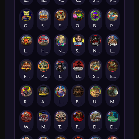
xWays Hoarder 2
Blood & Shadow
Punk Rocker 2
xWays Hoarder xSplit
Serial
Flight Mode
Outsourced
San Quentin xWays
El Pasa Gunfight xNudge
Outsourced: Payday
Brick Snake 2000
Punk Toilet
Infectious 5 xWays
Home of the Brave
Nine To Five
Stockholm Syndrome
Nexus Blood & Shadow
Loner
Fire In The Hole xBomb
Pearl Harbor
True Grit Redemption
Dead, Dead, or Deader
Skate or Die
Evil Goblins xBomb
Roadkill
Apocalypse Super xNudge
Land of the Free
Bangkok Hilton
Ugliest Catch
Misery Mining
Warrior Graveyard xNudge
Munchies
Tombstone No Mercy
Possessed
D Day
Disturbed