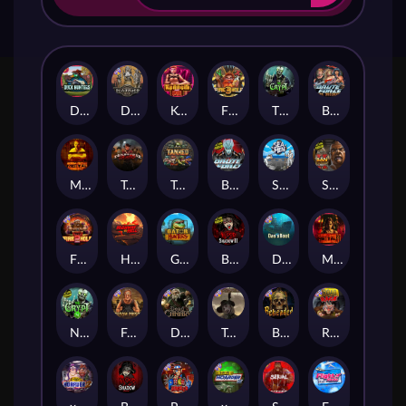
Duck Hunters
Deadwood R.I.P
Kenneth Must Die
Fire in the Hole 3
The Crypt
Brute Force: Alien Onslaught
Mental
Tombstone Slaughter
Tanked
Brute Force
Seamen
San Quentin 2: Death Row
Fire in the Hole 2
Highway to Hell
Gator Hunters
Blood & Shadow 2
Das xBoot
Mental 2
Nexus The Crypt
Folsom Prison
Dead Canary
Tombstone RIP
Beheaded
Road Rage