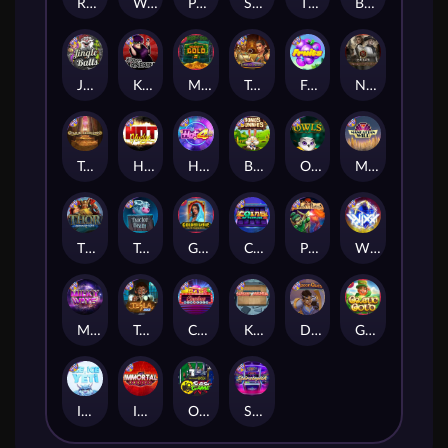
Remember Gulag
Walk of Shame
Poison Eve
Space Donkey
The Rave
Book Of Shadows
Jingle Balls
Karen Maneater
Monkey's Gold xPays
Tomb of Nefertiti
Fruits
Nexus Tombstone RIP
Tomb of Akhenaten
Hot Nudge
Hot 4 Cash
Bonus Bunnies
Owls
Manhattan Goes Wild
Thor: Hammer Time
Tractor Beam
Golden Genie And The Walking Wilds
Coins of Fortune
Pixies vs Pirates
WiXX
Milky Ways
Tesla Jolt
Casino Win Spin
Kitchen Drama: Sushi Mania
Dungeon Quest
Gaelic Gold
Ice Ice Yeti
Immortal Fruits
Outsourced: Slash Game
Starstruck