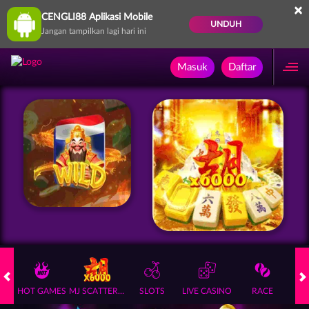
×
CENGLI88 Aplikasi Mobile
UNDUH
Jangan tampilkan lagi hari ini
Masuk
Daftar
HOT GAMES
MJ SCATTER ANGPAO 💎
SLOTS
LIVE CASINO
RACE